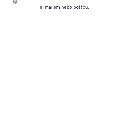
e-mailem nebo poštou.