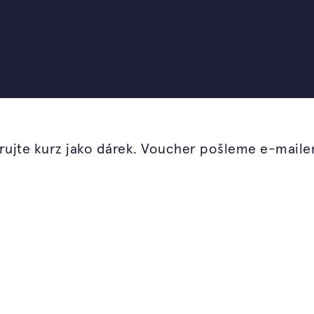
od Ferdinanda Lefflera
ádnete navrhnout a
 svěží, zdravá a
ujte kurz jako dárek. Voucher pošleme e-mail