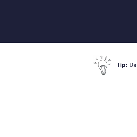
Praktické on-line kurzy, knihy a vzdělávání 
a architektů ateliéru Flera, díky kterým zvl
realizovat svou zahradu tak, aby byla útulná,
zábavná pro celou vaši rodinu.
Tip:
Dar
Chci začít