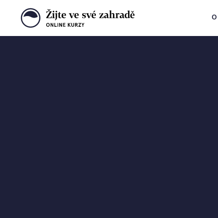
O
Krok za krokem
k vysněné zahra