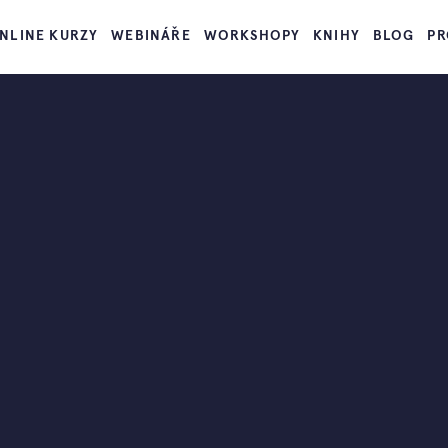
NLINE KURZY
WEBINÁŘE
WORKSHOPY
KNIHY
BLOG
PR
dě