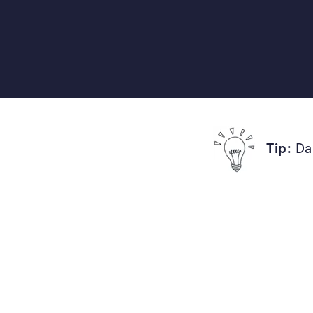
Praktické on-line kurzy, knihy a vzdělávání 
a architektů ateliéru Flera, díky kterým zvl
realizovat svou zahradu tak, aby byla útulná,
zábavná pro celou vaši rodinu.
Tip:
Dar
Chci začít