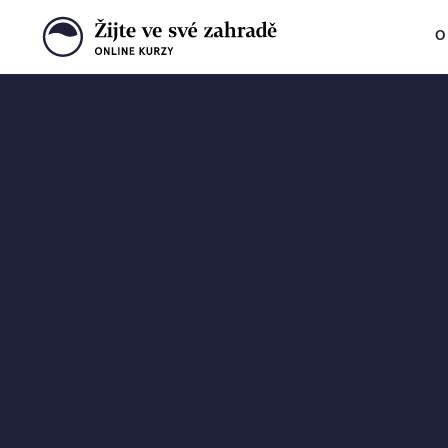
O
Krok za krokem
k vysněné zahra