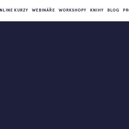
NLINE KURZY
WEBINÁŘE
WORKSHOPY
KNIHY
BLOG
PR
dě