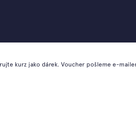
od Ferdinanda Lefflera
ádnete navrhnout a
 svěží, zdravá a
ujte kurz jako dárek. Voucher pošleme e-mail