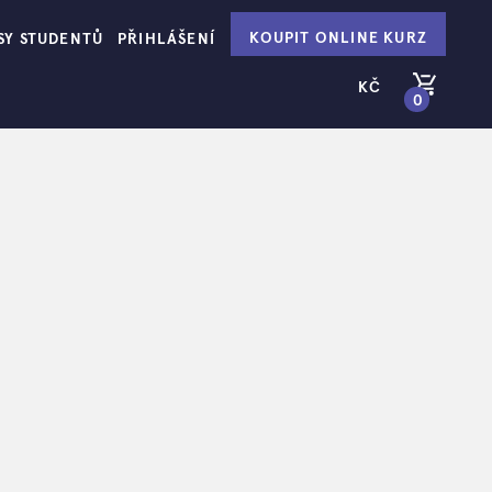
KOUPIT ONLINE KURZ
SY STUDENTŮ
PŘIHLÁŠENÍ
KČ
0
PŘEJÍT DO KOŠÍKU