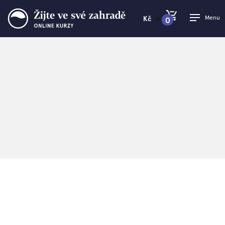
Menu
Kč
0
PŘEJÍT DO KOŠÍKU
Žijte ve své zahradě
>
Můj účet
>
Úspěšné odhlášení
Úspěšné odhlášení
Odhlásili jsme vás z vašeho účtu.