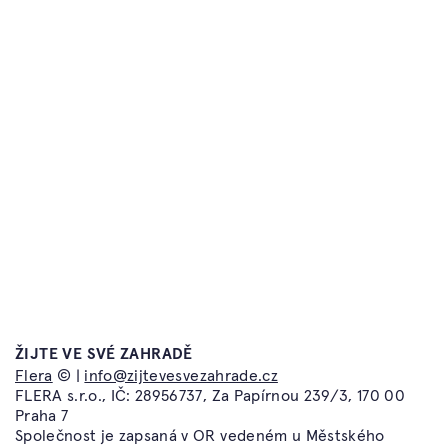
Časté dotazy
Atelier Flera
Kontakt
Flera TV
Obchodní podmínky a
Flera Academy
reklamační řád
Flera Gallery
Ochrana osobních údajů
Flera Design
ŽIJTE VE SVÉ ZAHRADĚ
info@zijtevesvezahrade.cz
Flera
© |
info@zijtevesvezahrade.cz
Atelier Flera
FLERA s.r.o., IČ: 28956737, Za Papírnou 239/3, 170 00
Kotevní 1277/2
Praha 7
150 00 Praha 5
Společnost je zapsaná v OR vedeném u Městského