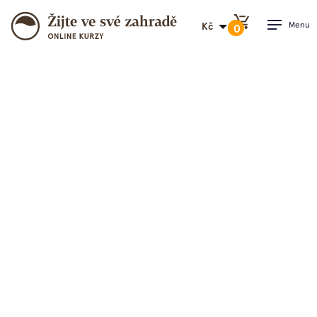
Menu
Kč
0
PŘEJÍT DO KOŠÍKU
Přístup na tuto stránku mají pouze uživatelé se