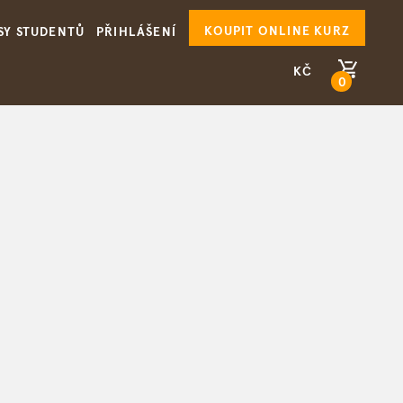
KOUPIT ONLINE KURZ
SY STUDENTŮ
PŘIHLÁŠENÍ
KČ
0
PŘEJÍT DO KOŠÍKU