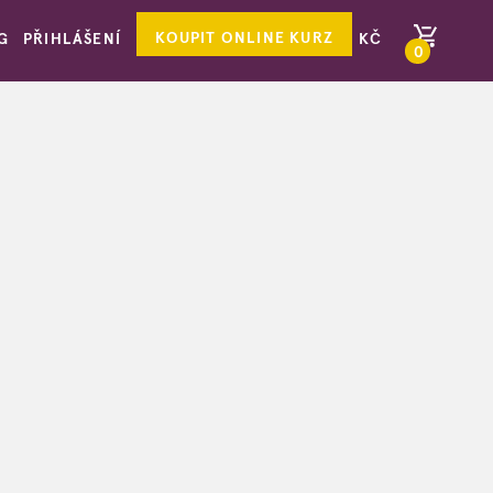
KOUPIT ONLINE KURZ
G
PŘIHLÁŠENÍ
KČ
0
PŘEJÍT DO KOŠÍKU