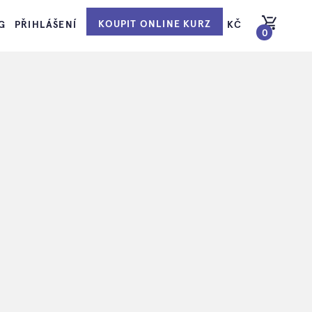
KOUPIT ONLINE KURZ
G
PŘIHLÁŠENÍ
KČ
0
PŘEJÍT DO KOŠÍKU