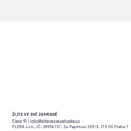
DIGITÁLNÍ KNIHOVNA
Nachytřete se z knížek a bezplatných e-booků od
Ferdinanda Lefflera
Časté dotazy
Atelier Fler
ŽIJTE VE SVÉ ZAHRADĚ
Kontakt
Flera TV
Flera
© |
info@zijtevesvezahrade.cz
Obchodní podmínky a reklamační řád
Flera Acad
FLERA s.r.o., IČ: 28956737, Za Papírnou 239/3, 170 00 Praha 7
Ochrana osobních údajů
Flera Galle