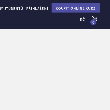
KOUPIT ONLINE KURZ
SY STUDENTŮ
PŘIHLÁŠENÍ
KČ
0
PŘEJÍT DO KOŠÍKU