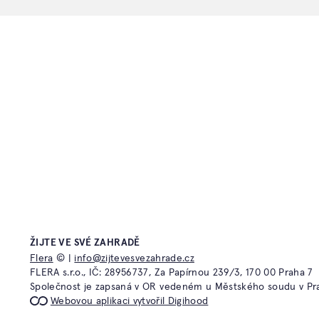
PŘÍLIŠ MNOHO VODY V ZAH
Projektant Jirka Stiborek nabízí ř
pozemky, kde se voda nevsak
Časté dotazy
Atelier Fler
ŽIJTE VE SVÉ ZAHRADĚ
Kontakt
Flera TV
Flera
© |
info@zijtevesvezahrade.cz
Obchodní podmínky a reklamační řád
Flera Acad
FLERA s.r.o., IČ: 28956737, Za Papírnou 239/3, 170 00 Praha 7
Ochrana osobních údajů
Flera Galle
Společnost je zapsaná v OR vedeném u Městského soudu v Praz
Flera Desig
Webovou aplikaci vytvořil Digihood