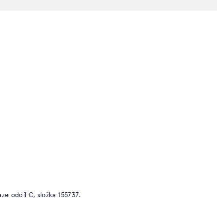
RADĚ
ešení pro
uje.
info@zijtevesvezahrade.cz
a
Atelier Flera
Kotevní 1277/2
emy
150 00 Praha 5
ry
e oddíl C, složka 155737.
n