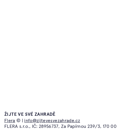
odpovězte na otázky v online dokumentu.
Časté dotazy
Atelier Flera
Kontakt
Flera TV
Obchodní podmínky a
Flera Academy
reklamační řád
Flera Gallery
Ochrana osobních údajů
Flera Design
ŽIJTE VE SVÉ ZAHRADĚ
info@zijtevesvezahrade.cz
Flera
© |
info@zijtevesvezahrade.cz
Atelier Flera
FLERA s.r.o., IČ: 28956737, Za Papírnou 239/3, 170 00
Kotevní 1277/2