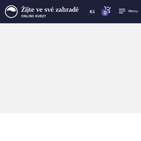
Menu
Kč
0
PŘEJÍT DO KOŠÍKU
Žijte ve své zahradě
>
Trailer video
Trailer video
Pusťte si trailer ke kurzu. Po zhlédnutí videa prosím