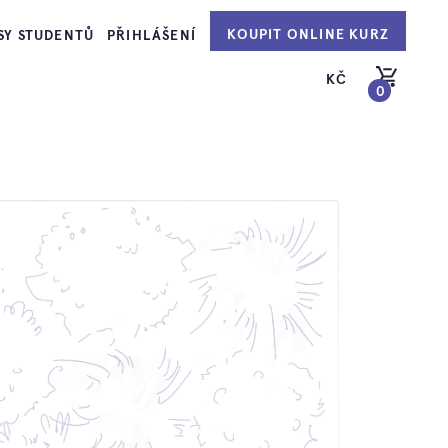
KOUPIT ONLINE KURZ
SY STUDENTŮ
PŘIHLÁŠENÍ
KČ
0
PŘEJÍT DO KOŠÍKU