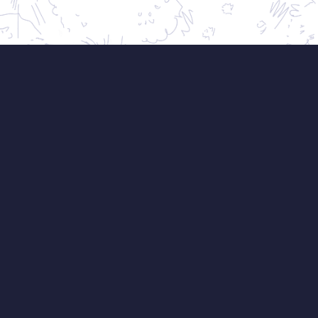
 jsem Ferdina
 zahradní designér, autor knih o zahradách, učit
 spoluautor úspěšného TV pořadu, zakladatel atel
milovník psů, cyklistiky a dobrého jídla.