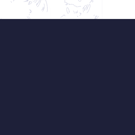
nd!
el a propagátor zahradní
iéru Flera, ale také táta,