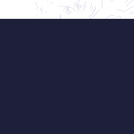
já
Jsem Ferdinand Leffler,
architektury, moderátor a