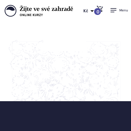
Menu
Kč
0
PŘEJÍT DO KOŠÍKU
Cappuccino šálek
Kdo se nebojí hrdě říct “Žiju ve své zahradě”, ten si
jednoznačně zaslouží náš nový cappuccino šálek s
veselou ilustrací Ferdinanda a jeho věrné psí kamarádky