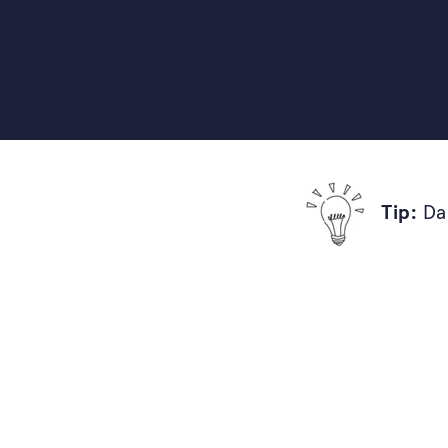
Praktické on-line kurzy, knihy a vzdělávání 
a architektů ateliéru Flera, díky kterým zvl
realizovat svou zahradu tak, aby byla útulná,
zábavná pro celou vaši rodinu.
Tip:
Dar
Chci začít