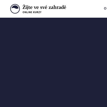
O
Krok za krokem
k vysněné zahra