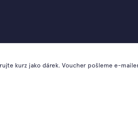
od Ferdinanda Lefflera
ádnete navrhnout a
 svěží, zdravá a
ujte kurz jako dárek. Voucher pošleme e-mail