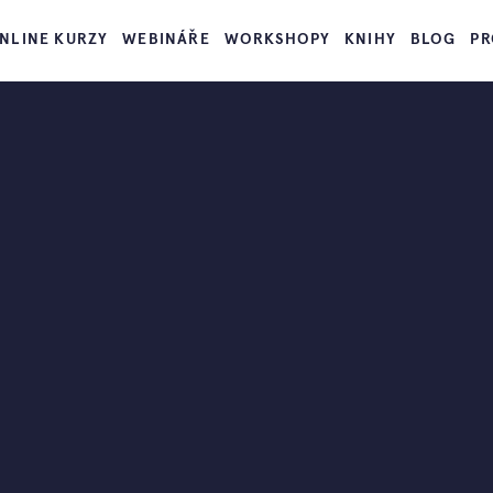
NLINE KURZY
WEBINÁŘE
WORKSHOPY
KNIHY
BLOG
PR
dě