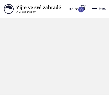
Menu
Kč
0
PŘEJÍT DO KOŠÍKU
Žijte ve své zahradě
>
Knihy
Knihy
Ferdinandovy knížky jsou v Česku a na Slovensku