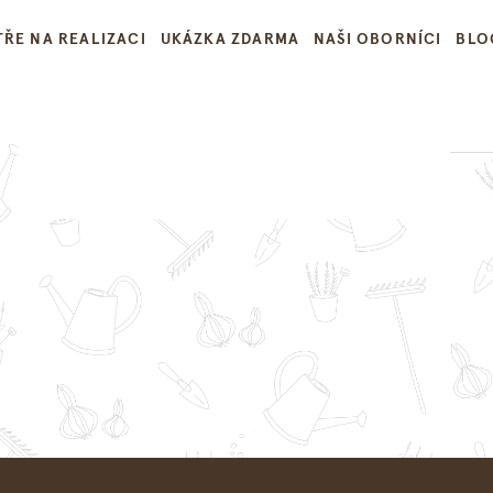
ŘE NA REALIZACI
UKÁZKA ZDARMA
NAŠI OBORNÍCI
BLO
xperti na zahra
 se sejdou zahradní architekti, realizátoři a zahr