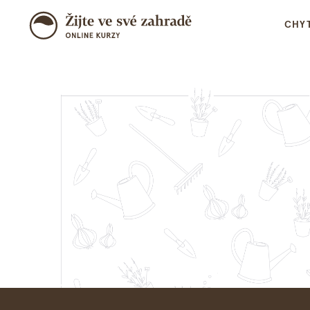
CHYT
Naši e
Víte, co se stane, když