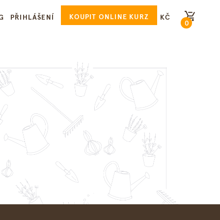
KOUPIT ONLINE KURZ
G
PŘIHLÁŠENÍ
KČ
0
PŘEJÍT DO KOŠÍKU
dy radí
adníci? Vzniknou báječné