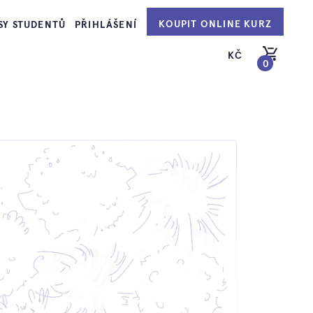
KOUPIT ONLINE KURZ
SY STUDENTŮ
PŘIHLÁŠENÍ
KČ
0
PŘEJÍT DO KOŠÍKU
hu