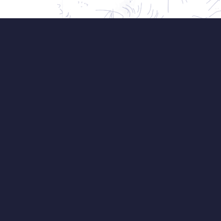
Zahrada ve svahu je dar,
Chomjak vám v záznamu w