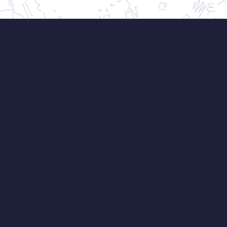
WEBINÁŘ
 když víte jak na to! Zahradní designér Ferdinand 
ebináře poradí, jak s pozemkem ve svahu pracov
prospěch.