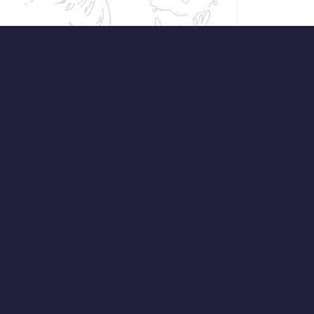
Leffler a realizátor Miro
at, aby vše hrálo ve váš