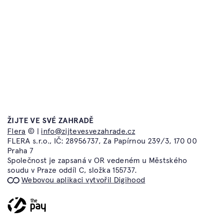
Časté dotazy
Atelier Flera
Kontakt
Flera TV
Obchodní podmínky a
Flera Academy
reklamační řád
Flera Gallery
Ochrana osobních údajů
Flera Design
ŽIJTE VE SVÉ ZAHRADĚ
info@zijtevesvezahrade.cz
Flera
© |
info@zijtevesvezahrade.cz
Atelier Flera
FLERA s.r.o., IČ: 28956737, Za Papírnou 239/3, 170 00
Kotevní 1277/2
Praha 7
150 00 Praha 5
Společnost je zapsaná v OR vedeném u Městského
soudu v Praze oddíl C, složka 155737.
Webovou aplikaci vytvořil Digihood