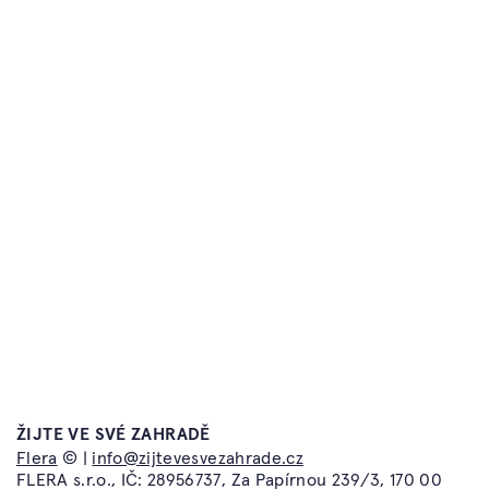
Časté dotazy
Atelier Flera
Kontakt
Flera TV
Obchodní podmínky a
Flera Academy
reklamační řád
Flera Gallery
Ochrana osobních údajů
Flera Design
ŽIJTE VE SVÉ ZAHRADĚ
info@zijtevesvezahrade.cz
Flera
© |
info@zijtevesvezahrade.cz
Atelier Flera
FLERA s.r.o., IČ: 28956737, Za Papírnou 239/3, 170 00
Kotevní 1277/2