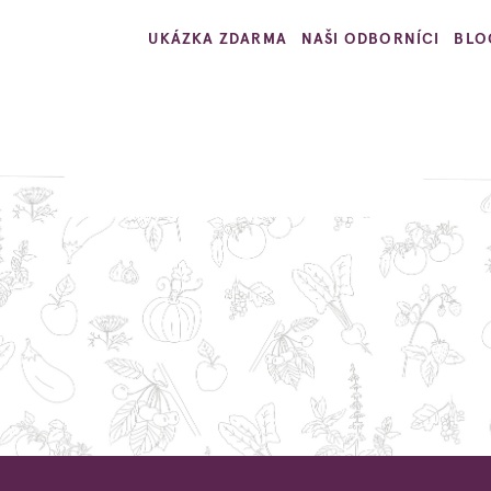
UKÁZKA ZDARMA
NAŠI ODBORNÍCI
BLO
ši odborníci r
architekt, zahradnice, ovocnář, semenář a bylin