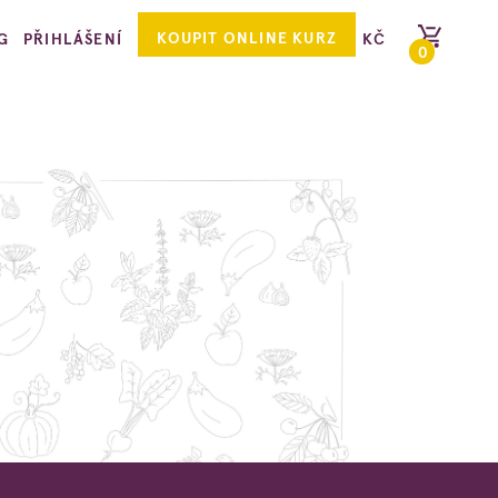
KOUPIT ONLINE KURZ
G
PŘIHLÁŠENÍ
KČ
0
PŘEJÍT DO KOŠÍKU
adí
kářka – to