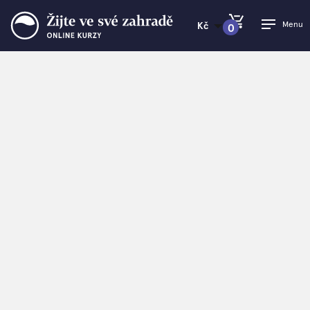
Menu
Kč
0
PŘEJÍT DO KOŠÍKU
Žijte ve své zahradě
>
Pálivá sobota na Baldýnce:
ochutnávka chilli a peruánské chutě
Pálivá sobota na
Baldýnce: