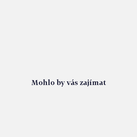
Mohlo by vás zajímat
MÉNĚ BAREV, VÍC POHODY. FERDINAND MAPUJE
ZAHRADNÍ TRENDY 2026