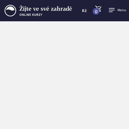
Menu
Kč
0
PŘEJÍT DO KOŠÍKU
Žijte ve své zahradě
>
Zahradní trendy, které stojí za
vyzkoušení
Zahradní trendy,
které stojí za