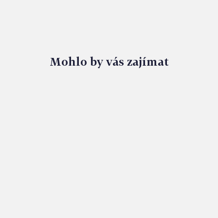
Mohlo by vás zajímat
MÉNĚ BAREV, VÍC POHODY. FERDINAND MAPUJE
ZAHRADNÍ TRENDY 2026