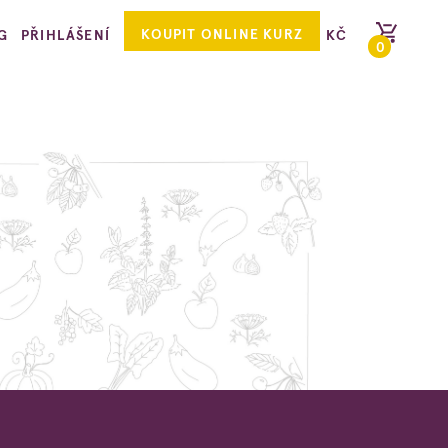
KOUPIT ONLINE KURZ
G
PŘIHLÁŠENÍ
KČ
0
PŘEJÍT DO KOŠÍKU
rdinand Leffler se tentokrát