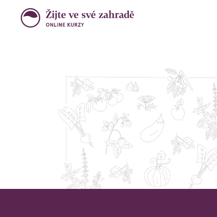
Cesta k vlastní zelenině, b