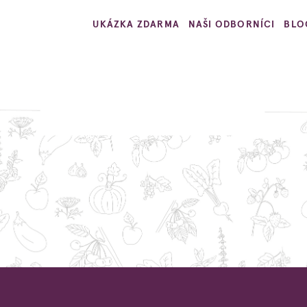
UKÁZKA ZDARMA
NAŠI ODBORNÍCI
BLO
Jedlá zahrada
ylinkám a ovoci je snazší, než jste si mysleli. Fe