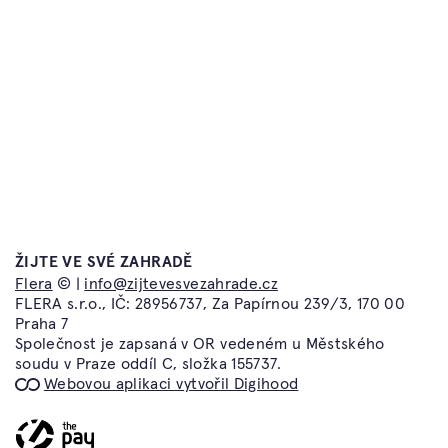
Časté dotazy
Atelier Flera
Kontakt
Flera TV
Obchodní podmínky a
Flera Academy
reklamační řád
Flera Gallery
Ochrana osobních údajů
Flera Design
ŽIJTE VE SVÉ ZAHRADĚ
info@zijtevesvezahrade.cz
Flera
© |
info@zijtevesvezahrade.cz
Atelier Flera
FLERA s.r.o., IČ: 28956737, Za Papírnou 239/3, 170 00
Kotevní 1277/2
Praha 7
150 00 Praha 5
Společnost je zapsaná v OR vedeném u Městského
soudu v Praze oddíl C, složka 155737.
Webovou aplikaci vytvořil Digihood