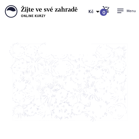
Menu
Kč
0
PŘEJÍT DO KOŠÍKU
Zahradní absolutno!
Online kurzy se
slevou 37%