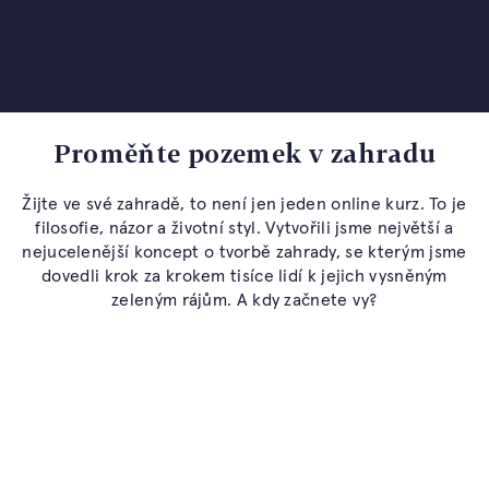
16 370 Kč
vč. DPH
13 370 Kč
Proměňte pozemek v zahradu
vč. DPH
Žijte ve své zahradě, to není jen jeden online kurz. To je
filosofie, názor a životní styl. Vytvořili jsme největší a
KOUPIT BALÍČEK
nejucelenější koncept o tvorbě zahrady, se kterým jsme
dovedli krok za krokem tisíce lidí k jejich vysněným
zeleným rájům. A kdy začnete vy?