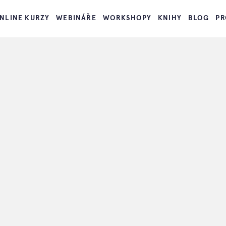
NLINE KURZY
WEBINÁŘE
WORKSHOPY
KNIHY
BLOG
PR
Žijte ve své zahradě
>
Online kurzy
Online kurzy