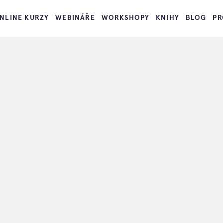
NLINE KURZY
WEBINÁŘE
WORKSHOPY
KNIHY
BLOG
PR
Žijte ve své zahradě
>
Online kurzy
Online kurzy