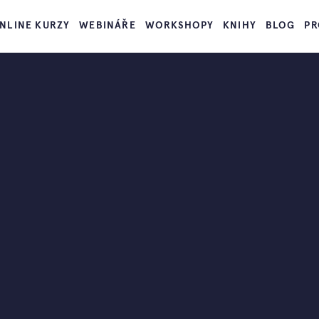
NLINE KURZY
WEBINÁŘE
WORKSHOPY
KNIHY
BLOG
PR
dě