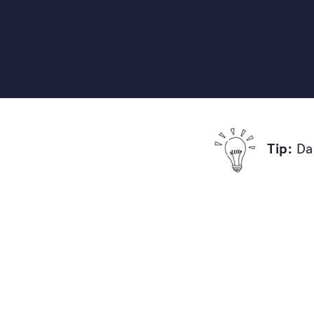
Praktické on-line kurzy, knihy a vzdělávání 
a architektů ateliéru Flera, díky kterým zvl
realizovat svou zahradu tak, aby byla útulná,
zábavná pro celou vaši rodinu.
Tip:
Dar
Chci začít