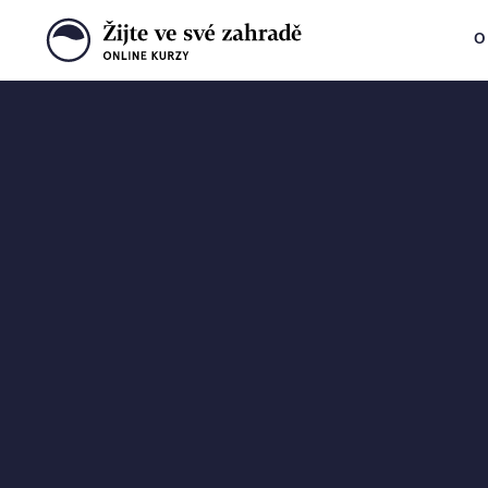
O
Krok za krokem
k vysněné zahra