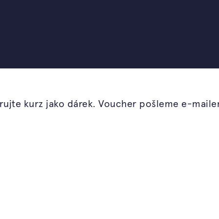
od Ferdinanda Lefflera
ádnete navrhnout a
 svěží, zdravá a
ujte kurz jako dárek. Voucher pošleme e-mail