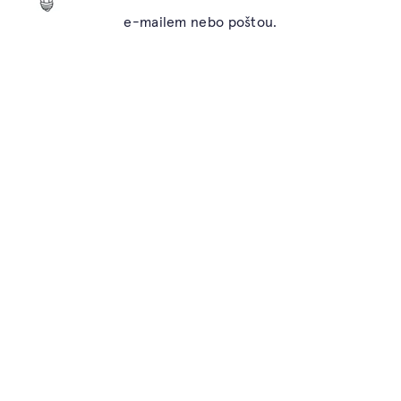
e-mailem nebo poštou.