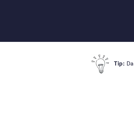
Praktické on-line kurzy, knihy a vzdělávání 
a architektů ateliéru Flera, díky kterým zvl
realizovat svou zahradu tak, aby byla útulná,
zábavná pro celou vaši rodinu.
Tip:
Dar
Chci začít