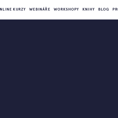
NLINE KURZY
WEBINÁŘE
WORKSHOPY
KNIHY
BLOG
PR
dě