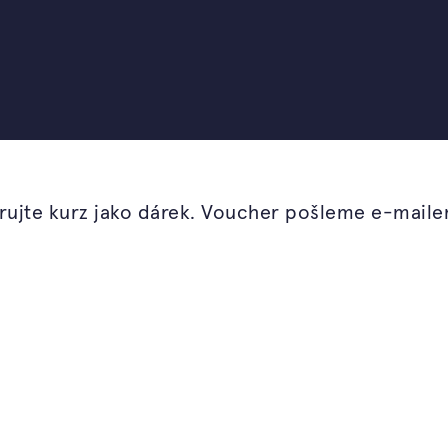
od Ferdinanda Lefflera
ádnete navrhnout a
 svěží, zdravá a
ujte kurz jako dárek. Voucher pošleme e-mail