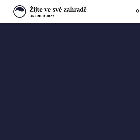
O
Krok za krokem
k vysněné zahra