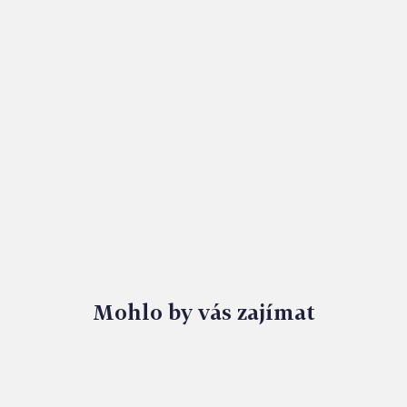
VENKOVNÍ OSVĚTLENÍ: V ZAHRADĚ I PO SETMĚNÍ
Mohlo by vás zajímat