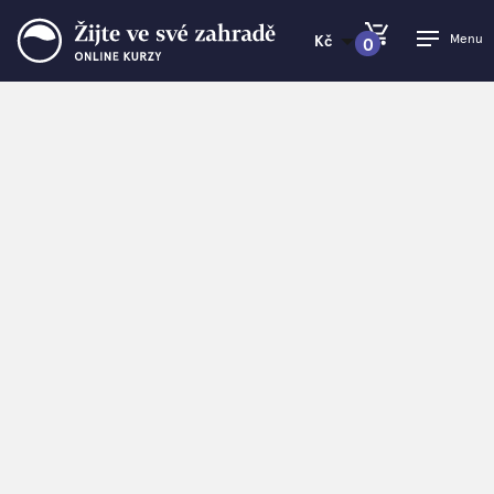
Menu
Kč
0
PŘEJÍT DO KOŠÍKU
Žijte ve své zahradě
>
Ferdinand Leffler v Show Jana
Krause
Ferdinand Leffler v
Show Jana Krause