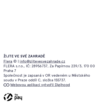
Časté dotazy
Atelier Flera
Kontakt
Flera TV
Obchodní podmínky a
Flera Academy
reklamační řád
Flera Gallery
Ochrana osobních údajů
Flera Design
ŽIJTE VE SVÉ ZAHRADĚ
info@zijtevesvezahrade.cz
Flera
© |
info@zijtevesvezahrade.cz
Atelier Flera
FLERA s.r.o., IČ: 28956737, Za Papírnou 239/3, 170 00
Kotevní 1277/2
Praha 7
150 00 Praha 5
Společnost je zapsaná v OR vedeném u Městského
soudu v Praze oddíl C, složka 155737.
Webovou aplikaci vytvořil Digihood