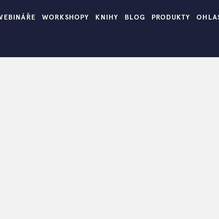
WEBINÁŘE
WORKSHOPY
KNIHY
BLOG
PRODUKTY
OHLA
Žijte ve své zahradě
>
Zahrada pro děti
ahrada pro dě