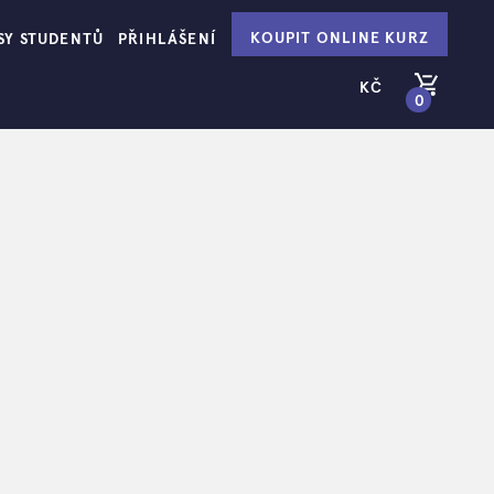
KOUPIT ONLINE KURZ
SY STUDENTŮ
PŘIHLÁŠENÍ
KČ
0
PŘEJÍT DO KOŠÍKU
ti