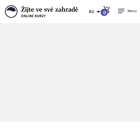
Menu
Kč
0
PŘEJÍT DO KOŠÍKU
Žijte ve své zahradě
>
Knihy
Knihy
Ferdinandovy knížky jsou v Česku a na Slovensku