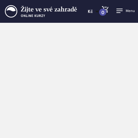
Menu
Kč
0
PŘEJÍT DO KOŠÍKU
Žijte ve své zahradě
>
Ferdinand Leffler v Show Jana
Krause
Ferdinand Leffler v
Show Jana Krause