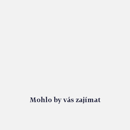
VENKOVNÍ OSVĚTLENÍ: V ZAHRADĚ I PO SETMĚNÍ
Mohlo by vás zajímat