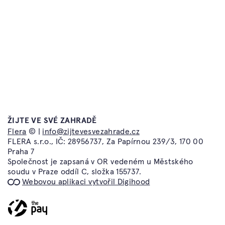
Časté dotazy
Atelier Flera
Kontakt
Flera TV
Obchodní podmínky a
Flera Academy
reklamační řád
Flera Gallery
Ochrana osobních údajů
Flera Design
ŽIJTE VE SVÉ ZAHRADĚ
info@zijtevesvezahrade.cz
Flera
© |
info@zijtevesvezahrade.cz
Atelier Flera
FLERA s.r.o., IČ: 28956737, Za Papírnou 239/3, 170 00
Kotevní 1277/2
Praha 7
150 00 Praha 5
Společnost je zapsaná v OR vedeném u Městského
soudu v Praze oddíl C, složka 155737.
Webovou aplikaci vytvořil Digihood